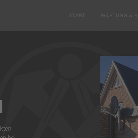
START
WARTUNG & 
N
akten
en bei