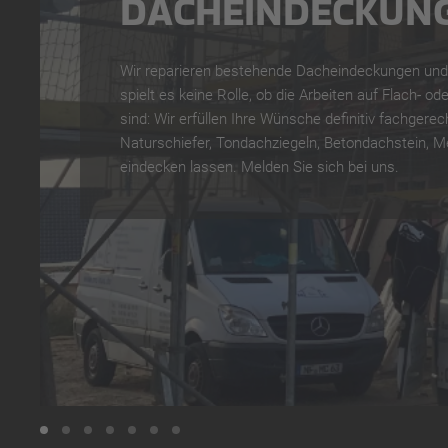
DACHEINDECKUN
Wir reparieren bestehende Dacheindeckungen und
spielt es keine Rolle, ob die Arbeiten auf Flach- o
sind: Wir erfüllen Ihre Wünsche definitiv fachgerec
Naturschiefer, Tondachziegeln, Betondachstein, Me
eindecken lassen. Melden Sie sich bei uns.
DACHEINDECKUNG
DACHENTWÄSSERUNG
DACHFLÄCHENFENSTER
FLACHDACHABKLEBUNG
SCHORNSTEIN- UND FASSADENVERKLEIDUN
HOLZBAU- UND Zimmererarbeiten
ASBESTSANIERUNGEN