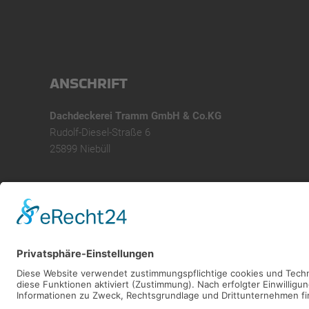
ANSCHRIFT
Dachdeckerei Tramm GmbH & Co.KG
Rudolf-Diesel-Straße 6
25899 Niebüll
IMPRESSUM
DATENSCHUTZ
COOKIES