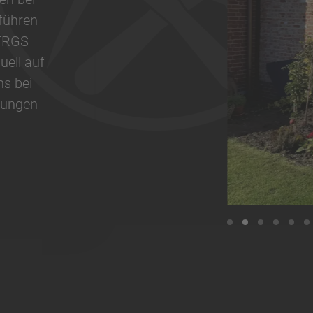
führen
 TRGS
uell auf
s bei
tungen